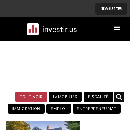
NEWSLETTER
A PROPOS
NOS BIENS
BLOG
TOUT VOIR
IMMOBILIER
FISCALITÉ
IMMIGRATION
EMPLOI
ENTREPRENEURIAT