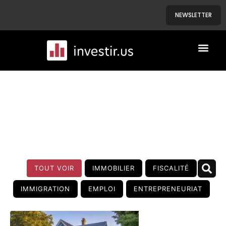
NEWSLETTER
A PROPOS
NOS BIENS
BLOG
TOUT VOIR
IMMOBILIER
FISCALITÉ
IMMIGRATION
EMPLOI
ENTREPRENEURIAT