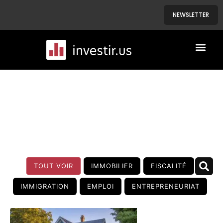
NEWSLETTER
A PROPOS
NOS BIENS
BLOG
TOUT VOIR
IMMOBILIER
FISCALITÉ
IMMIGRATION
EMPLOI
ENTREPRENEURIAT