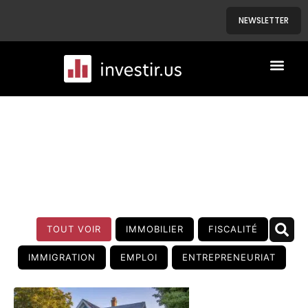
NEWSLETTER
A PROPOS
NOS BIENS
BLOG
TOUT VOIR
IMMOBILIER
FISCALITÉ
IMMIGRATION
EMPLOI
ENTREPRENEURIAT