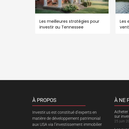
Les meilleures stratégies pour
Les e
investir au Tennessee
vent
À PROPOS
À NE
Acheter 
Investir.us est constitué d’experts en
sur inv
matière de développement patrimonial
25 juin 2
aux USA via l’investissement immobilier