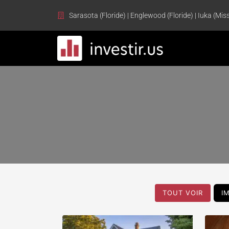
Sarasota (Floride) | Englewood (Floride) | Iuka (Miss
TOUT VOIR
I