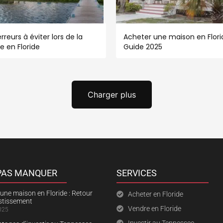
rreurs à éviter lors de la
Acheter une maison en Florid
e en Floride
Guide 2025
Charger plus
 PAS MANQUER
SERVICES
une maison en Floride : Retour
Acheter en Floride
estissement
Vendre en Floride
025
Investir au Tennessee