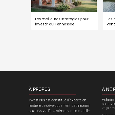
Les meilleures stratégies pour
Les e
investir au Tennessee
vent
À PROPOS
À NE
Acheter 
Investir.us est constitué d’experts en
sur inv
matière de développement patrimonial
25 juin 2
aux USA via l’investissement immobilier