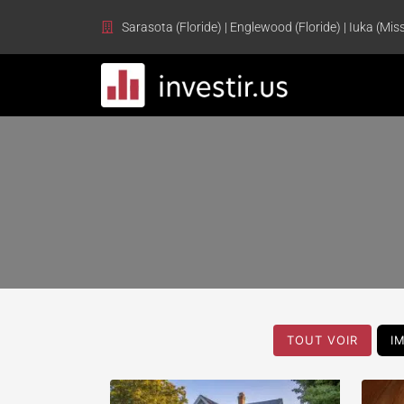
Sarasota (Floride) | Englewood (Floride) | Iuka (Miss
TOUT VOIR
I