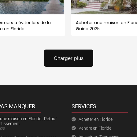
rreurs à éviter lors de la
Acheter une maison en Florid
e en Floride
Guide 2025
Charger plus
 PAS MANQUER
SERVICES
une maison en Floride : Retour
Acheter en Floride
estissement
Vendre en Floride
025
Investir au Tennessee