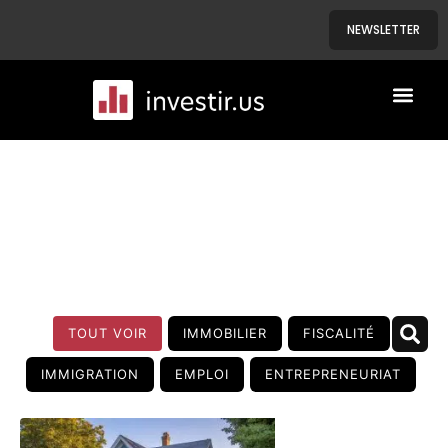
NEWSLETTER
A PROPOS
NOS BIENS
BLOG
TOUT VOIR
IMMOBILIER
FISCALITÉ
IMMIGRATION
EMPLOI
ENTREPRENEURIAT