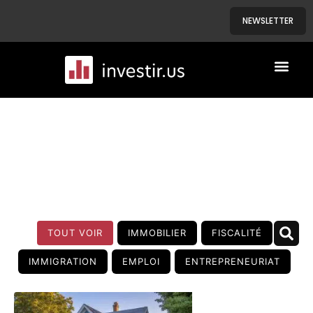
NEWSLETTER
A PROPOS
NOS BIENS
BLOG
TOUT VOIR
IMMOBILIER
FISCALITÉ
IMMIGRATION
EMPLOI
ENTREPRENEURIAT