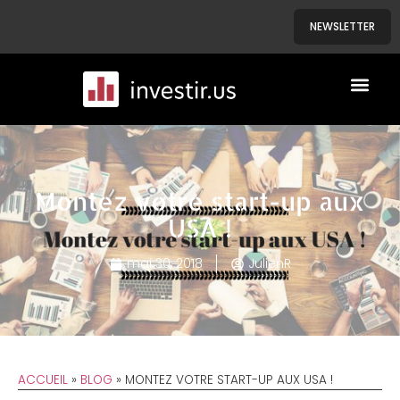
NEWSLETTER
A PROPOS
NOS BIENS
Montez votre start-up aux
USA !
mai 30, 2018
JulienR
ACCUEIL
»
BLOG
»
MONTEZ VOTRE START-UP AUX USA !