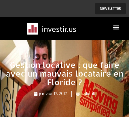
NEWSLETTER
A PROPOS
NOS BIENS
Gestion locative : que faire
avec un mauvais locataire en
Floride ?
janvier 17, 2017
JulienR