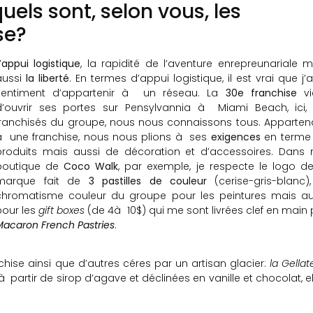
uels sont, selon vous, les
se?
’
appui logistique
, la rapidité de l’aventure enrepreunariale m
aussi
la liberté
. En termes d’appui logistique, il est vrai que j’a
sentiment d’appartenir à un réseau. La
30e franchise
vi
d’ouvrir ses portes sur Pensylvannia à Miami Beach, ici, 
franchisés du groupe, nous nous connaissons tous. Apparten
à une franchise, nous nous plions à ses
exigences
en terme
produits mais aussi de décoration et d’accessoires. Dans
boutique de
Coco Walk
, par exemple, je respecte le logo de
marque fait de
3 pastilles de couleur
(cerise-gris-blanc),
chromatisme couleur du groupe pour les peintures mais au
pour les
gift boxes
(de 4à 10$) qui me sont livrées clef en main 
Macaron French Pastries
.
hise ainsi que d’autres céres par un artisan glacier:
la Gellat
 partir de sirop d’agave et déclinées en vanille et chocolat, el