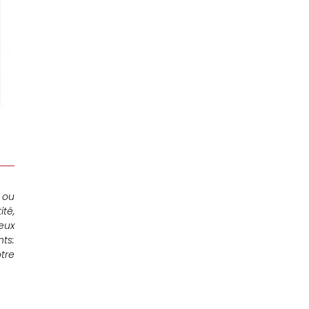
 ou
té,
eux
ts:
tre