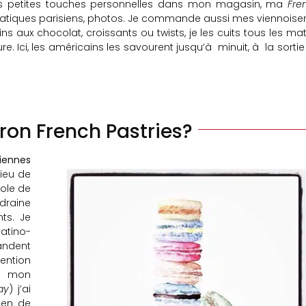
s petites touches personnelles dans mon magasin, ma
Fre
mblématiques parisiens, photos. Je commande aussi mes viennoiser
ns aux chocolat, croissants ou twists, je les cuits tous les mat
re. Ici, les américains les savourent jusqu’à minuit, à la sorti
aron French Pastries?
iennes
lieu de
cole de
 draine
nts. Je
atino-
andent
tention
 à mon
ay
) j’ai
ien de