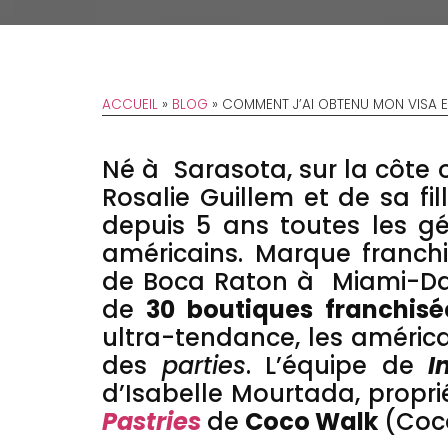
ACCUEIL
»
BLOG
»
COMMENT J’AI OBTENU MON VISA 
Né à Sarasota, sur la côte o
Rosalie Guillem et de sa fil
depuis 5 ans toutes les g
américains. Marque franchi
de Boca Raton à Miami-Dad
de
30 boutiques
franchisé
ultra-tendance, les américa
des
parties
. L’équipe de
I
d’Isabelle Mourtada, propri
Pastries
de
Coco Walk
(Coco