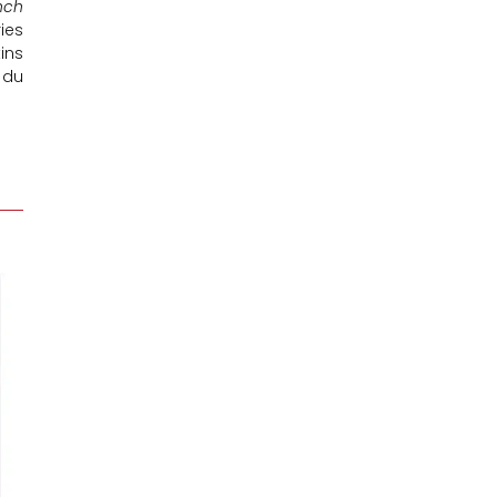
nch
ies
ins
e du