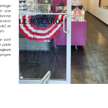
vantage
nt une
 bonne
macaron
nde) et
en.
Ce sont
e parle
oujours
ropre