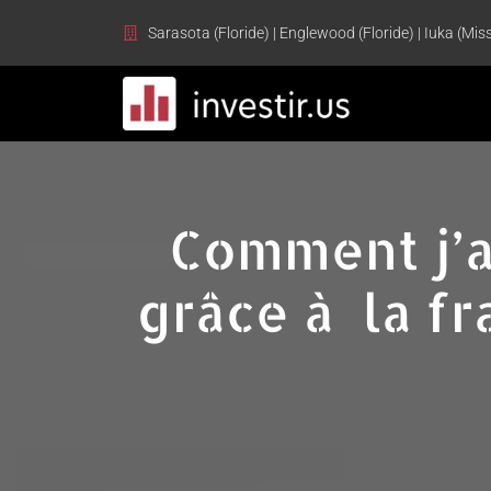
Sarasota (Floride) | Englewood (Floride) | Iuka (Miss
Comment j’a
grâce à la f