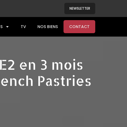
NEWSLETTER
S
TV
NOS BIENS
CONTACT
E2 en 3 mois
ench Pastries