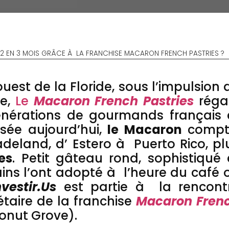
E2 EN 3 MOIS GRÂCE À LA FRANCHISE MACARON FRENCH PASTRIES ?
uest de la Floride, sous l’impulsion 
le,
Le
Macaron French Pastries
réga
énérations de gourmands français 
sée aujourd’hui,
le Macaron
compt
eland, d’ Estero à Puerto Rico, pl
es
. Petit gâteau rond, sophistiqué 
ins l’ont adopté à l’heure du café 
nvestir.Us
est partie à la rencont
étaire de la franchise
Macaron Fren
nut Grove).