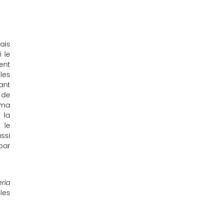
ais
i le
ent
les
ant
 de
 ma
 la
 le
ssi
par
eria
les