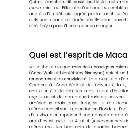
Qui dit franchise, dit aussi liberté
! Je mets me
touch
: mini tour Eiffel, clin d’oeil aux lieux e
auprès d’un pâtissier agrée par la franchise. Pai
et ils sont chauds et dorés dès 11H pour l’ouvertu
ciné, il n’y a pas d’heure pour en manger.
Quel est l’esprit de Mac
Je souhaiterais que
mes deux enseignes miam
(
Coco Walk
et bientôt
Key Biscayne
) soient un 
rencontres
et de
convivialité
. La proximité de l’é
Coconut à Coco Walk et de l’université, la U,
une clientèle de familles mais aussi d’étudia
reçois aussi de nombreux touristes, souvent l
américains mais aussi français. Ils me dem
même conseil sur l’implantion en Floride et l’ob
d’un visa d’entrepreneur! Une nouvelle corde
arc d’investisseur! Le 4 juillet (
Independence d
même reçu les habitants du quartier baham