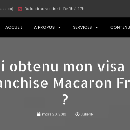
issippi)
Du lundi au vendredi | De 9h à 17h
ACCUEIL
A PROPOS
SERVICES
CONTENU
i obtenu mon visa 
ranchise Macaron Fr
?
mars 20, 2016
JulienR