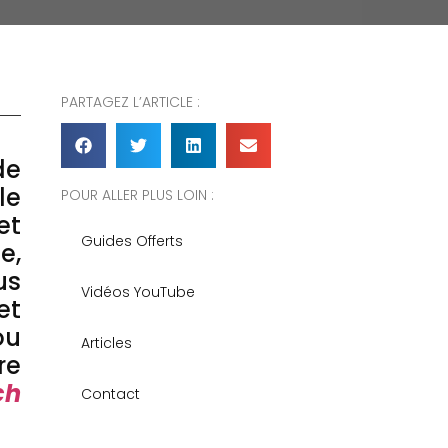
PARTAGEZ L’ARTICLE :
de
le
POUR ALLER PLUS LOIN :
et
Guides Offerts
e,
us
Vidéos YouTube
et
ou
Articles
re
ch
Contact