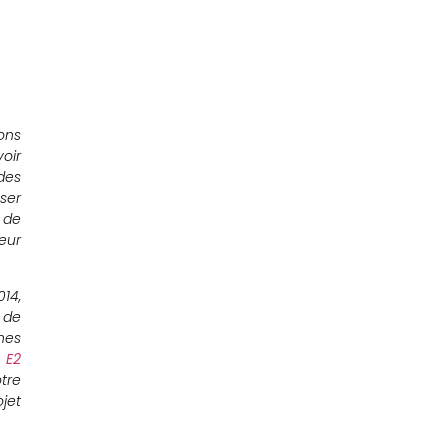
ons
oir
des
ser
 de
eur
014,
 de
hes
 E2
tre
jet