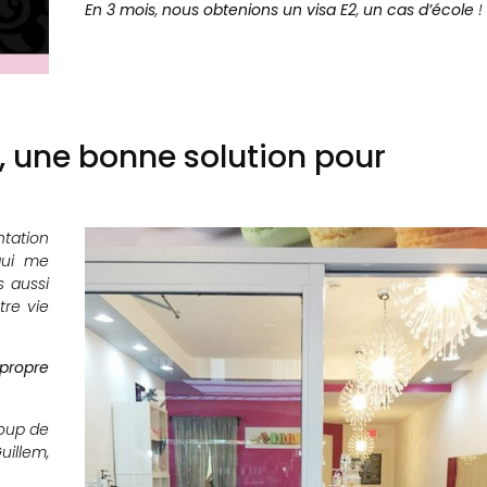
En 3 mois
,
nous obtenions un visa E2
,
un cas
d’école
!
s, une bonne solution pour
ntation
qui me
s aussi
tre vie
 propre
oup de
illem,