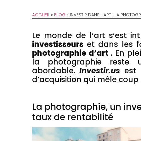
ACCUEIL
»
BLOG
»
INVESTIR DANS L’ART : LA PHOTO
Le monde de l’art s’est in
investisseurs
et dans les fo
photographie d’art
. En pl
la photographie reste u
abordable.
Investir.us
est 
d’acquisition qui mêle coup d
La photographie, un inv
taux de rentabilité