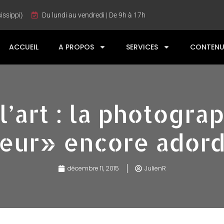
issippi)
Du lundi au vendredi | De 9h à 17h
ACCUEIL
A PROPOS
SERVICES
CONTENU
 l’art : la photogra
eur» encore adord
décembre 11, 2015
JulienR