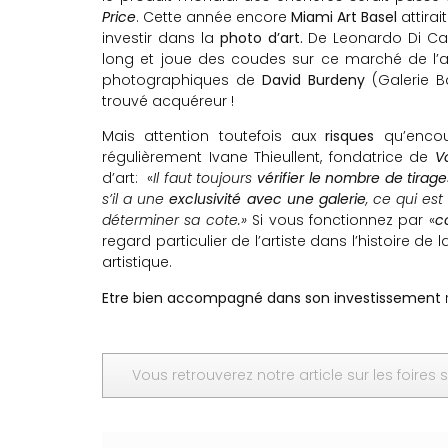
Price
. Cette année encore
Miami Art Basel
attirai
investir dans la
photo d’art.
De Leonardo Di Cap
long et joue des coudes sur ce marché de l’ar
photographiques de
David Burdeny
(Galerie B
trouvé acquéreur !
Mais attention toutefois aux
risques
qu’encou
régulièrement Ivane Thieullent, fondatrice de
V
d’art: «
Il faut toujours
vérifier le nombre de tirag
s’il a une
exclusivité avec une galerie
, ce qui es
déterminer sa cote.»
Si vous fonctionnez par «
c
regard particulier de l’artiste dans l’histoire d
artistique.
Etre bien accompagné dans son investissement
Vous retrouverez notre article sur les foires 