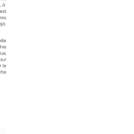
i, à
est
res
éjà
lle
hie
lue,
pour
r
le
che