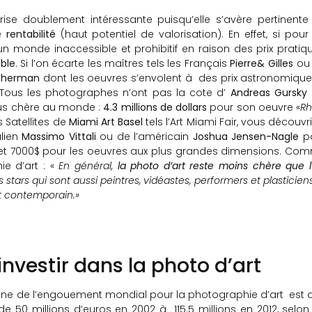
ise doublement intéressante puisqu’elle s’avère pertinente
e
rentabilité
(haut potentiel de valorisation). En effet, si pour
n monde inaccessible et prohibitif en raison des prix pratiqu
ble
. Si l’on écarte les maîtres tels les Français
Pierre& Gilles
ou 
Sherman
dont les oeuvres s’envolent à des prix astronomiques,
. Tous les photographes n’ont pas la cote d’
Andreas Gursky
lus chère au monde :
4.3 millions de dollars
pour son oeuvre «
Rh
 Satellites de
Miami Art Basel
tels l’Art Miami Fair, vous découvr
alien
Massimo Vittali
ou de l’américain
Joshua Jensen-Nagle
p
es et 7000$ pour les oeuvres aux plus grandes dimensions. Co
ie d’art : «
En général,
la photo d’art reste moins chère que l’
stars qui sont aussi peintres, vidéastes, performers et plasticien
rt contemporain.»
investir dans la photo d’art
signe de l’engouement mondial pour la photographie d’art est 
e 50 millions d’euros en 2002 à 115.5 millions en 2012, selo