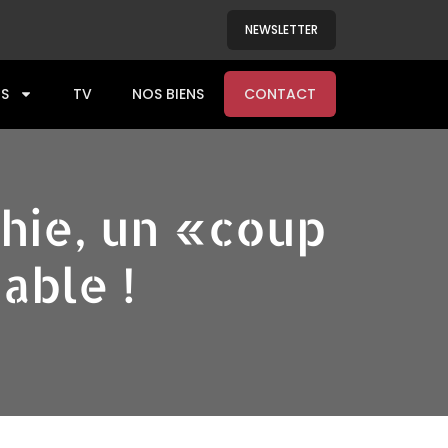
NEWSLETTER
S
TV
NOS BIENS
CONTACT
phie, un «coup
able !