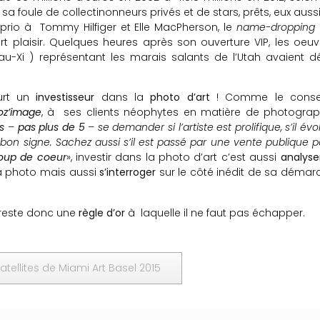
t sa foule de collectinonneurs privés et de stars, prêts, eux auss
rio à Tommy Hilfiger et Elle MacPherson, le
name-dropping
t plaisir. Quelques heures après son ouverture VIP, les oeuv
au-Xi ) représentant les marais salants de l’Utah avaient d
rt un
investisseur
dans la
photo d’art
! Comme le consei
oz’image
, à ses clients néophytes en matière de photograp
es
–
pas plus de 5
– se demander si
l’artiste est prolifique, s’il évo
t bon signe. Sachez aussi s’il est passé par une vente publique 
oup de coeur
», investir dans la photo d’art c’est aussi
analyse
e la photo mais aussi
s’interroger
sur le côté inédit de sa démar
reste donc une
règle d’or
à laquelle il ne faut pas échapper.
satellites de Miami Art Basel 2015