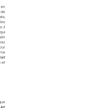
 en
 de
és,
les
 il
qui
ein
irez
our
mme
art
s et
que
n
Art