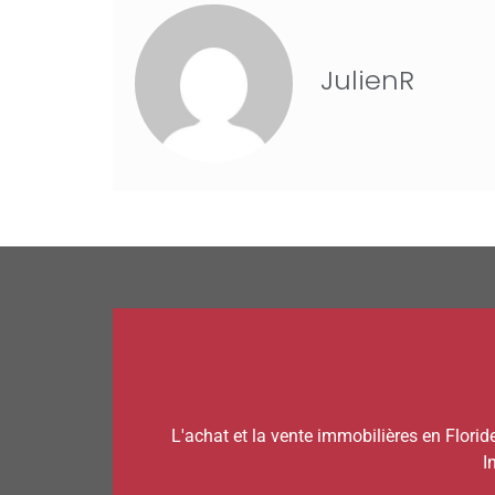
JulienR
L'achat et la vente immobilières en Florid
I