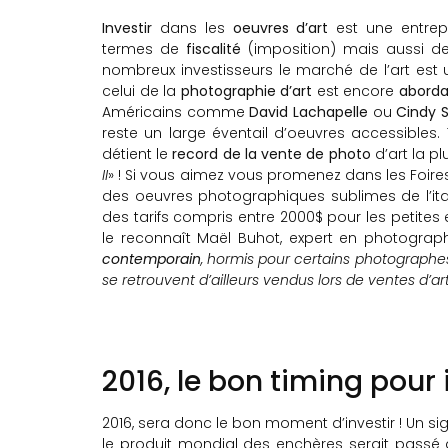
Investir
dans les
oeuvres d’art
est une entrepr
termes de
fiscalité
(imposition) mais aussi d
nombreux investisseurs le marché de l’art est u
celui de la
photographie d’art
est encore
aborda
Américains comme
David Lachapelle
ou
Cindy 
reste un large éventail d’oeuvres accessibles
détient le
record de la vente de photo
d’art la p
II
» ! Si vous aimez vous promenez dans les Foires
des oeuvres photographiques sublimes de l’it
des tarifs compris entre 2000$ pour les petit
le reconnaît Maël Buhot, expert en photograph
contemporain
, hormis pour certains photographes 
se retrouvent d’ailleurs vendus lors de ventes d’a
2016, le bon timing pour 
2016, sera donc le bon moment d’investir ! Un 
le produit mondial des enchères serait passé d