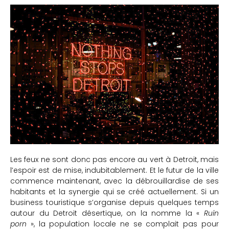
Les feux ne sont donc pas encore au vert à Detroit, mais
l’espoir est de mise, indubitablement. Et le futur de la ville
commence maintenant, avec la débrouillardise de ses
habitants et la synergie qui se créé actuellement. Si un
business touristique s’organise depuis quelques temps
autour du Detroit désertique, on la nomme la «
Ruin
porn
», la population locale ne se complait pas pour