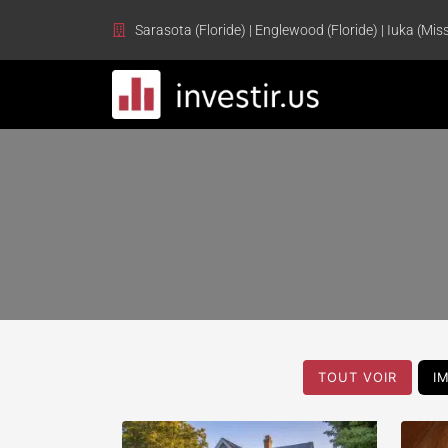
Sarasota (Floride) | Englewood (Floride) | Iuka (Miss
TOUT VOIR
I