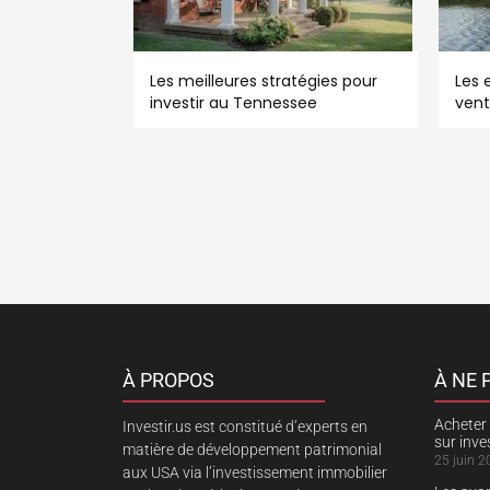
Les meilleures stratégies pour
Les e
investir au Tennessee
vent
À PROPOS
À NE
Acheter 
Investir.us est constitué d’experts en
sur inv
matière de développement patrimonial
25 juin 2
aux USA via l’investissement immobilier